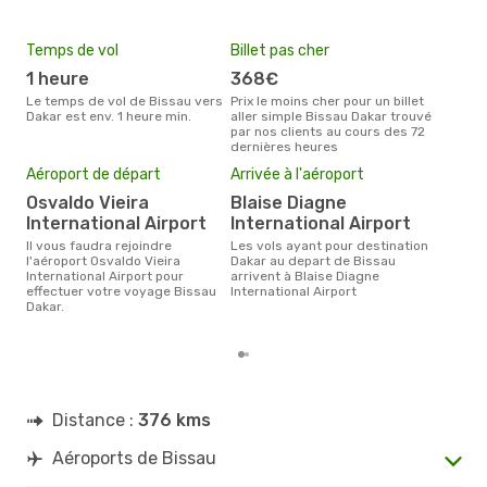
Temps de vol
Billet pas cher
Hau
1 heure
368€
av
Le temps de vol de Bissau vers
Prix le moins cher pour un billet
avril est la période la plus
Dakar est env. 1 heure min.
aller simple Bissau Dakar trouvé
cha
par nos clients au cours des 72
à Da
dernières heures
Pri
Aéroport de départ
Arrivée à l'aéroport
12
Osvaldo Vieira
Blaise Diagne
Le prix moyen d'un billet Bissau
International Airport
International Airport
Daka
Il vous faudra rejoindre
Les vols ayant pour destination
prix
l'aéroport Osvaldo Vieira
Dakar au depart de Bissau
dern
International Airport pour
arrivent à Blaise Diagne
effectuer votre voyage Bissau
International Airport
Dakar.
Distance :
376 kms
Aéroports de Bissau