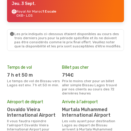
Jeu. 3 Sept.
Royal Air Maroc
1 Escale
OXB
- LOS
Les prix indiqués ci-dessous étaient disponibles au cours des
trois derniers jours pour la période spécifiée et ils ne doivent
pas être considérés comme le prix final offert. Veuillez noter
que la disponibilité et les prix sont susceptibles d’être modifiés.
Temps de vol
Billet pas cher
Hau
7 h et 50 m
714€
av
Le temps de vol de Bissau vers
Prix le moins cher pour un billet
avril est la période la plus
Lagos est env. 7 h et 50 m min.
aller simple Bissau Lagos trouvé
cha
par nos clients au cours des 72
à L
dernières heures
Mei
Aéroport de départ
Arrivée à l'aéroport
eff
rés
Osvaldo Vieira
Murtala Muhammed
International Airport
International Airport
o
Il vous faudra rejoindre
Les vols ayant pour destination
Selon les dernières données,
l'aéroport Osvaldo Vieira
Lagos au depart de Bissau
octo
International Airport pour
arrivent à Murtala Muhammed
usit