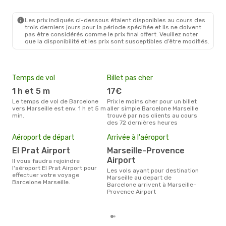
BCN
- MRS
Volotea
Direct
MRS
- BCN
Les prix indiqués ci-dessous étaient disponibles au cours des
trois derniers jours pour la période spécifiée et ils ne doivent
pas être considérés comme le prix final offert. Veuillez noter
que la disponibilité et les prix sont susceptibles d’être modifiés.
Temps de vol
Billet pas cher
Hau
1 h et 5 m
17€
av
Le temps de vol de Barcelone
Prix le moins cher pour un billet
avril est la période la plus
vers Marseille est env. 1 h et 5 m
aller simple Barcelone Marseille
cha
min.
trouvé par nos clients au cours
Barc
des 72 dernières heures
Pri
10
Aéroport de départ
Arrivée à l'aéroport
Le prix moyen d'un billet
El Prat Airport
Marseille-Provence
Barc
Airport
´env
Il vous faudra rejoindre
la b
l'aéroport El Prat Airport pour
Les vols ayant pour destination
effectuer votre voyage
Marseille au depart de
Barcelone Marseille.
Barcelone arrivent à Marseille-
Provence Airport