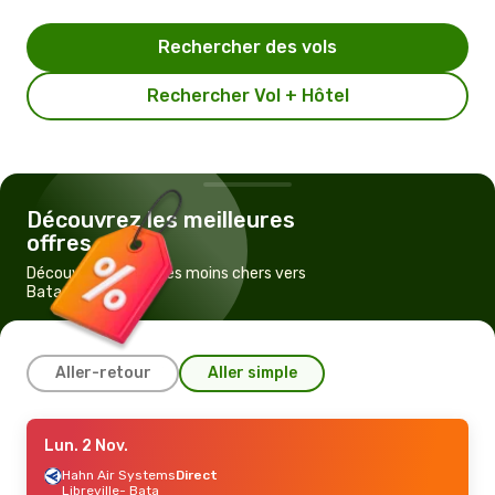
Rechercher des vols
Rechercher Vol + Hôtel
Découvrez les meilleures
offres
Découvrez les vols les moins chers vers
Bata
Aller-retour
Aller simple
Sam. 29 Août
Lun. 2 Nov.
- Sam. 5 Sept.
Air France
Hahn Air Systems
1 Escale
Direct
Paris
Libreville
- Bata
- Bata