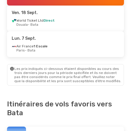
World Ticket Ltd
1 Escale
Bata
- Paris
Ven. 18 Sept.
Lun. 21 Sept.
World Ticket Ltd
- Sam. 26 Sept.
Direct
Douala
- Bata
Air France
1 Escale
Paris
- Bata
World Ticket Ltd
1 Escale
Lun. 7 Sept.
Bata
- Paris
Air France
1 Escale
Paris
- Bata
Les prix indiqués ci-dessous étaient disponibles au cours des
trois derniers jours pour la période spécifiée et ils ne doivent
pas être considérés comme le prix final offert. Veuillez noter
que la disponibilité et les prix sont susceptibles d’être modifiés.
Itinéraires de vols favoris vers
Bata