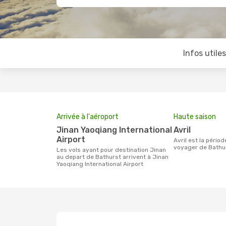
Infos utile
Arrivée à l'aéroport
Haute saison
Jinan Yaoqiang International
avril
Airport
avril est la période la plus chargée pour
voyager de Bathur
Les vols ayant pour destination Jinan
au depart de Bathurst arrivent à Jinan
Yaoqiang International Airport