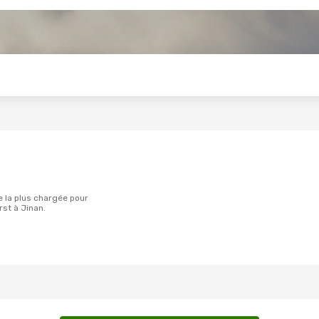
s
st à Jinan.