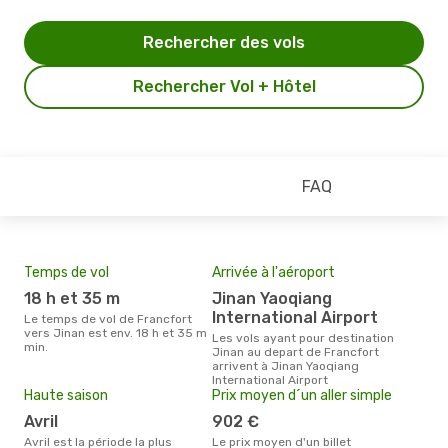
Rechercher des vols
Rechercher Vol + Hôtel
FAQ
Temps de vol
Arrivée à l'aéroport
Mei
eff
18 h et 35 m
Jinan Yaoqiang
rés
International Airport
Le temps de vol de Francfort
n
vers Jinan est env. 18 h et 35 m
Les vols ayant pour destination
min.
Jinan au depart de Francfort
Selon les dernières données,
arrivent à Jinan Yaoqiang
nov
International Airport
usit
Haute saison
Prix moyen d´un aller simple
rése
dest
avril
902 €
dép
avril est la période la plus
Le prix moyen d'un billet