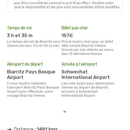
pas être considérés comme le prix final offert. Veuillez noter
Klm Royal Dutch Airlines
que la disponibilité et les prix sont susceptibles d’être modifiés.
2 Escales
BIQ
- VIE
Swiss International Air Lines
2 Escales
VIE
- BIQ
Temps de vol
Billet pas cher
Hau
3 h et 35 m
157€
av
Le temps de vol de Biarritz vers
Prix le moins cher pour un billet
avril est la période la plus
Vienne est env. 3 h et 35 m min.
aller simple Biarritz Vienne
cha
trouvé par nos clients au cours
Biar
des 72 dernières heures
Mei
eff
Aéroport de départ
Arrivée à l'aéroport
rés
Biarritz Pays Basque
Schwechat
ju
Airport
International Airport
Selon les dernières données,
Il vous faudra rejoindre
Les vols ayant pour destination
juil
l'aéroport Biarritz Pays Basque
Vienne au depart de Biarritz
usit
Airport pour effectuer votre
arrivent à Schwechat
rése
voyage Biarritz Vienne.
International Airport
dest
dépa
Distance :
1481 kms