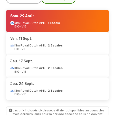
Mer. 2 Sept.
Sam. 29 Août
- Sam. 5 Sept.
Klm Royal Dutch Airlines
Klm Royal Dutch Airlines
1 Escale
2 Escales
BIQ
- VIE
BIQ
- VIE
Austrian Airlines
2 Escales
VIE
- BIQ
Ven. 11 Sept.
Klm Royal Dutch Airlines
2 Escales
Lun. 14 Sept.
BIQ
- VIE
- Mer. 23 Sept.
Klm Royal Dutch Airlines
2 Escales
Jeu. 17 Sept.
BIQ
- VIE
Swiss International Air Lines
1 Escale
Klm Royal Dutch Airlines
2 Escales
VIE
- BIQ
BIQ
- VIE
Mar. 13 Oct.
- Ven. 16 Oct.
Jeu. 24 Sept.
Air France
1 Escale
Klm Royal Dutch Airlines
2 Escales
BIQ
- VIE
BIQ
- VIE
Air France
1 Escale
VIE
- BIQ
Les prix indiqués ci-dessous étaient disponibles au cours des
Jeu. 1 Oct.
- Dim. 4 Oct.
trois derniers jours pour la période spécifiée et ils ne doivent