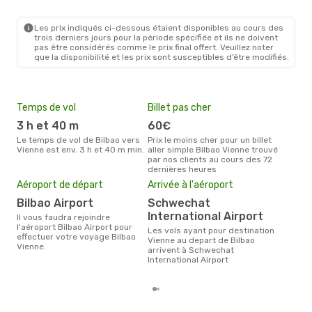
Austrian Airlines
Direct
BIO
- VIE
Austrian Airlines
Direct
Les prix indiqués ci-dessous étaient disponibles au cours des
VIE
- BIO
trois derniers jours pour la période spécifiée et ils ne doivent
pas être considérés comme le prix final offert. Veuillez noter
que la disponibilité et les prix sont susceptibles d’être modifiés.
Temps de vol
Billet pas cher
Hau
3 h et 40 m
60€
av
Le temps de vol de Bilbao vers
Prix le moins cher pour un billet
avril est la période la plus
Vienne est env. 3 h et 40 m min.
aller simple Bilbao Vienne trouvé
cha
par nos clients au cours des 72
à Vi
dernières heures
Pri
Aéroport de départ
Arrivée à l'aéroport
17
Bilbao Airport
Schwechat
Le prix moyen d'un billet Bilbao
Vien
International Airport
Il vous faudra rejoindre
prix
l'aéroport Bilbao Airport pour
Les vols ayant pour destination
dern
effectuer votre voyage Bilbao
Vienne au depart de Bilbao
Vienne.
arrivent à Schwechat
International Airport