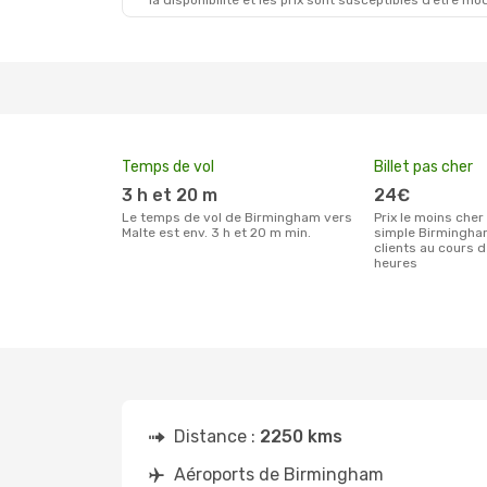
la disponibilité et les prix sont susceptibles d’être mod
Mer. 26 Août
- Sam. 29 Août
Ryanair
Direct
BHX
- MLA
Easyjet
Direct
MLA
- BHX
Temps de vol
Billet pas cher
3 h et 20 m
24€
Le temps de vol de Birmingham vers
Prix le moins cher pour un billet aller
Malte est env. 3 h et 20 m min.
simple Birmingham
clients au cours 
heures
Distance :
2250 kms
Aéroports de Birmingham