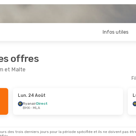
Infos utiles
es offres
m et Malte
Fi
Lun. 24 Août
L
ct.
- Lun. 26 Oct.
Mer. 14 Oct.
- Sam. 17
Ryanair
Direct
BHX
- MLA
Direct
Ryanair
Direct
LA
BHX
- MLA
Direct
Easyjet
Direct
HX
MLA
- BHX
rs des trois derniers jours pour la période spécifiée et ils ne doivent pas être