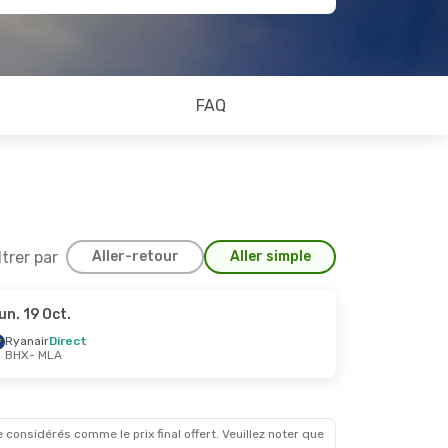
FAQ
ltrer par
Aller-retour
Aller simple
un. 19 Oct.
 Oct.
Ryanair
Direct
BHX
- MLA
 considérés comme le prix final offert. Veuillez noter que