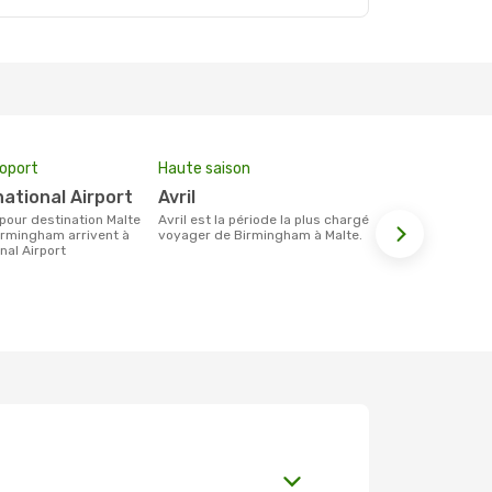
roport
Haute saison
Compagnie
national Airport
avril
Ryanair
avril est la période la plus chargée pour
Les compagnie(s) aérienne(s)
irmingham arrivent à
voyager de Birmingham à Malte.
effectuant d
nal Airport
Birmingham 