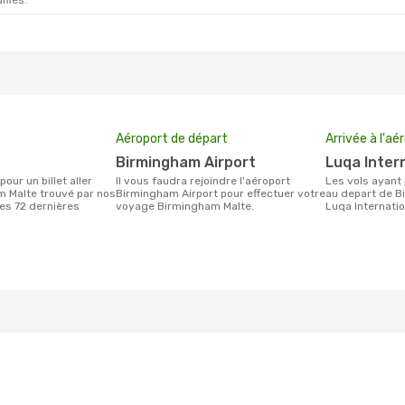
ifiés.
Aéroport de départ
Arrivée à l'aé
Birmingham Airport
Luqa Inter
Il vous faudra rejoindre l'aéroport
Les vols ayant pour destination Malte
 Malte trouvé par nos
Birmingham Airport pour effectuer votre
au depart de B
des 72 dernières
voyage Birmingham Malte.
Luqa Internatio