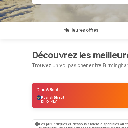
Meilleures offres
Découvrez les meilleur
Trouvez un vol pas cher entre Birmingha
Dim. 6 Sept.
Lun. 7 Sept.
- Dim. 13 Sept.
Mer. 21 O
Ryanair
Direct
BHX
- MLA
Ryanair
Direct
Ryanair
BHX
- MLA
BHX
- M
Ryanair
Direct
Ryanair
MLA
- BHX
MLA
- B
Les prix indiqués ci-dessous étaient disponibles au cou