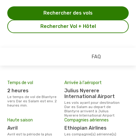
Rechercher des vols
Rechercher Vol + Hôtel
FAQ
Temps de vol
Arrivée à l'aéroport
Pri
2 heures
Julius Nyerere
30
International Airport
Le temps de vol de Blantyre
Le prix moyen d'un billet
vers Dar es Salam est env. 2
Blan
Les vols ayant pour destination
heures min.
´env
Dar es Salam au depart de
la b
Blantyre arrivent à Julius
Nyerere International Airport
Haute saison
Compagnies aériennes
avril
Ethiopian Airlines
avril est la période la plus
Les compagnie(s) aérienne(s)