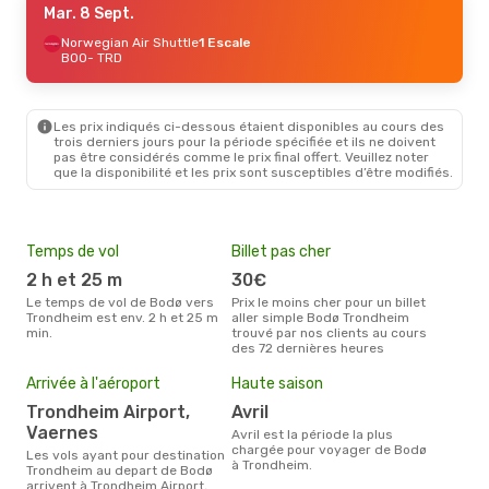
Mar. 8 Sept.
Norwegian Air Shuttle
1 Escale
BOO
- TRD
Les prix indiqués ci-dessous étaient disponibles au cours des
trois derniers jours pour la période spécifiée et ils ne doivent
pas être considérés comme le prix final offert. Veuillez noter
que la disponibilité et les prix sont susceptibles d’être modifiés.
Temps de vol
Billet pas cher
Com
2 h et 25 m
30€
Wideroe, Scandinavian
Air
Le temps de vol de Bodø vers
Prix le moins cher pour un billet
Trondheim est env. 2 h et 25 m
aller simple Bodø Trondheim
Les compagnie(s) aérienne(s)
min.
trouvé par nos clients au cours
effe
des 72 dernières heures
ent
Mei
Arrivée à l'aéroport
Haute saison
eff
rés
Trondheim Airport,
avril
Vaernes
m
avril est la période la plus
chargée pour voyager de Bodø
Les vols ayant pour destination
Selon les dernières données,
à Trondheim.
Trondheim au depart de Bodø
mars
arrivent à Trondheim Airport,
pour