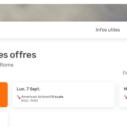
Infos utiles
es offres
t Rome
Fi
Lun. 7 Sept.
M
Août
- Dim. 30 Août
American Airlines
1 Escale
BOS
- ROM
 Airlines
1 Escale
OM
 Airlines
1 Escale
OS