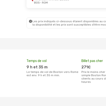
BOS
- ROM
Les prix indiqués ci-dessous étaient disponibles au cou
la disponibilité et les prix sont susceptibles d’être mod
Temps de vol
Billet pas cher
9 h et 35 m
271€
Le temps de vol de Boston vers Rome
Prix le moins cher pour un billet aller
est env. 9 h et 35 m min.
simple Boston Ro
clients au cours 
heures