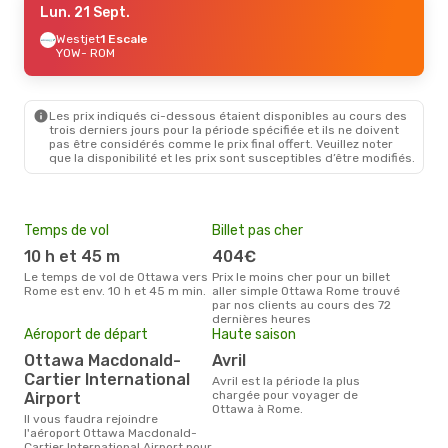
Lun. 21 Sept.
Westjet
1 Escale
YOW
- ROM
Les prix indiqués ci-dessous étaient disponibles au cours des
trois derniers jours pour la période spécifiée et ils ne doivent
pas être considérés comme le prix final offert. Veuillez noter
que la disponibilité et les prix sont susceptibles d’être modifiés.
Temps de vol
Billet pas cher
Pri
10 h et 45 m
404€
8
Le temps de vol de Ottawa vers
Prix le moins cher pour un billet
Le prix moyen d'un billet Ottawa
Rome est env. 10 h et 45 m min.
aller simple Ottawa Rome trouvé
Rom
par nos clients au cours des 72
prix
dernières heures
dern
Aéroport de départ
Haute saison
Ottawa Macdonald-
avril
Cartier International
avril est la période la plus
chargée pour voyager de
Airport
Ottawa à Rome.
Il vous faudra rejoindre
l'aéroport Ottawa Macdonald-
Cartier International Airport pour