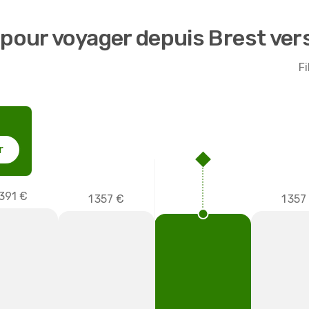
 pour voyager depuis Brest ve
Fi
r
 391 €
1 357
1 357 €