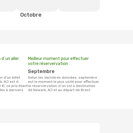
Octobre
d´un aller
Meilleur moment pour effectuer
votre réservervation
septembre
Selon les dernières données, septembre
k, NJ est d
est le moment le plus usité pour effectuer
 €, ce prix étant
la réservervation d´un vol à destination
des 6 derniers
de Newark, NJ et au départ de Brest