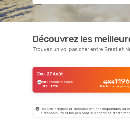
Découvrez les meilleur
Trouvez un vol pas cher entre Brest et 
Jeu. 27 Août
Lun. 24 Août
- Mar. 1 Sept.
1196
Air France
1 Escale
1218
€
BES
- EWR
Klm Royal Dutch Airlines
Prix Prime par passa
1 Escale
BES
- EWR
927
€
Klm Royal Dutch Airlines
919
€
1 Escale
EWR
- BES
Prix Prime par passager
Les prix indiqués ci-dessous étaient disponibles au cou
la disponibilité et les prix sont susceptibles d’être mod