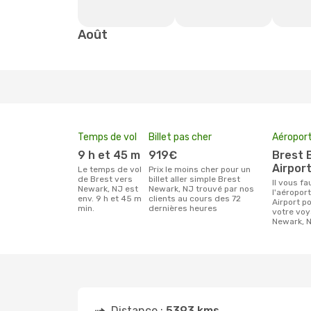
Août
Temps de vol
Billet pas cher
Aéroport
9 h et 45 m
919€
Brest Bretagne
Airpor
Le temps de vol
Prix le moins cher pour un
de Brest vers
billet aller simple Brest
Il vous faudra rejoindre
Newark, NJ est
Newark, NJ trouvé par nos
l'aéropor
env. 9 h et 45 m
clients au cours des 72
Airport p
min.
dernières heures
votre voy
Newark, N
Distance :
5393 kms