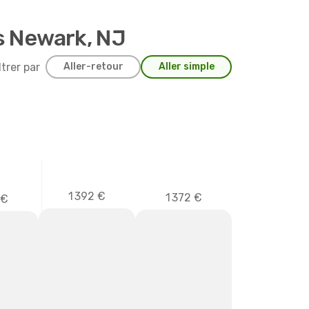
rs Newark, NJ
ltrer par
Aller-retour
Aller simple
1 392 €
1 372 €
 €