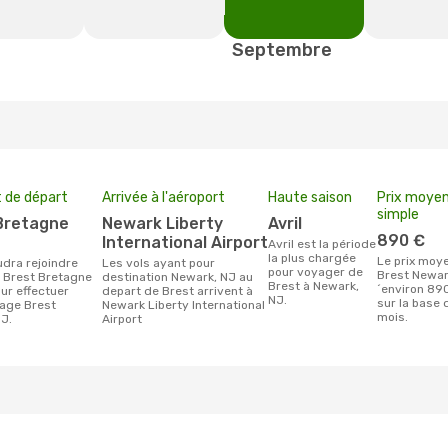
Septembre
 de départ
Arrivée à l'aéroport
Haute saison
Prix moyen 
simple
Newark Liberty
avril
890 €
t
International Airport
avril est la période
la plus chargée
Le prix moyen d'un billet
Les vols ayant pour
pour voyager de
Brest Newar
t Brest Bretagne
destination Newark, NJ au
Brest à Newark,
´environ 890
our effectuer
depart de Brest arrivent à
NJ.
sur la base 
age Brest
Newark Liberty International
mois.
J.
Airport