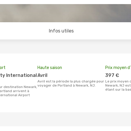
Infos utiles
port
Haute saison
Prix moyen d´
avril
397 €
avril est la période la plus chargée pour
Le prix moyen d'un billet Portland
voyager de Portland à Newark, NJ.
Newark, NJ est 
étant sur la ba
ortland arrivent à
ernational Airport