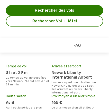
Rechercher des vols
Rechercher Vol + Hôtel
FAQ
Temps de vol
Arrivée à l'aéroport
Mei
eff
3 h et 29 m
Newark Liberty
rés
International Airport
Le temps de vol de Sept-Îles
ma
vers Newark, NJ est env. 3 h et
Les vols ayant pour destination
29 m min.
Newark, NJ au depart de Sept-
Selon les dernières données,
Îles arrivent à Newark Liberty
avri
International Airport
pour
Haute saison
Prix moyen d´un aller simple
d´un
New
avril
165 €
Sept
avril est la période la plus
Le prix moyen d'un billet Sept-