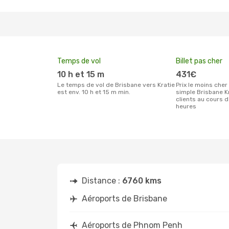
Temps de vol
Billet pas cher
10 h et 15 m
431€
Le temps de vol de Brisbane vers Kratie
Prix le moins cher pour un billet aller
est env. 10 h et 15 m min.
simple Brisbane K
clients au cours 
heures
Distance :
6760 kms
Aéroports de Brisbane
Aéroports de Phnom Penh