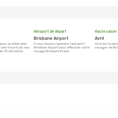
Aéroport de départ
Haute saison
Brisbane Airport
avril
Il vous faudra rejoindre l'aéroport
avril est la période la plus chargée pour
ratie trouvé par nos
Brisbane Airport pour effectuer votre
voyager de Bris
des 72 dernières
voyage Brisbane Kratie.