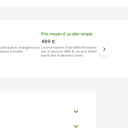
Prix moyen d´un aller simple
Meilleur m
votre rése
489 €
janvier
Le prix moyen d'un billet Brisbane Kratie
bane à Kratie.
est d´environ 489 €, ce prix étant sur la
Selon les dernières données, janvier est
base des 6 derniers mois.
le moment le
réservervati
Kratie et au