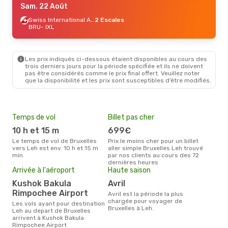
Sam. 22 Août
Swiss International Air Lines
2 Escales
BRU
- IXL
Les prix indiqués ci-dessous étaient disponibles au cours des
trois derniers jours pour la période spécifiée et ils ne doivent
pas être considérés comme le prix final offert. Veuillez noter
que la disponibilité et les prix sont susceptibles d’être modifiés.
Temps de vol
Billet pas cher
Pri
10 h et 15 m
699€
8
Le temps de vol de Bruxelles
Prix le moins cher pour un billet
Le prix moyen d'un billet
vers Leh est env. 10 h et 15 m
aller simple Bruxelles Leh trouvé
Brux
min.
par nos clients au cours des 72
€, c
dernières heures
dern
Arrivée à l'aéroport
Haute saison
Kushok Bakula
avril
Rimpochee Airport
avril est la période la plus
chargée pour voyager de
Les vols ayant pour destination
Bruxelles à Leh.
Leh au depart de Bruxelles
arrivent à Kushok Bakula
Rimpochee Airport