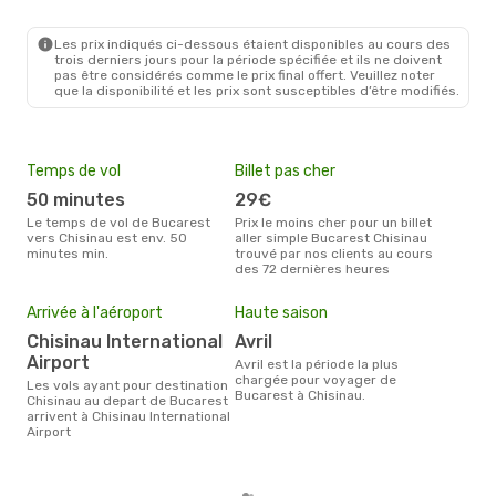
Les prix indiqués ci-dessous étaient disponibles au cours des
trois derniers jours pour la période spécifiée et ils ne doivent
pas être considérés comme le prix final offert. Veuillez noter
que la disponibilité et les prix sont susceptibles d’être modifiés.
Temps de vol
Billet pas cher
Com
50 minutes
29€
Wizz Air Malta, HiSky,
Ta
Le temps de vol de Bucarest
Prix le moins cher pour un billet
vers Chisinau est env. 50
aller simple Bucarest Chisinau
Les compagnie(s) aérienne(s)
minutes min.
trouvé par nos clients au cours
effe
des 72 dernières heures
entr
Mei
eff
Arrivée à l'aéroport
Haute saison
rés
Chisinau International
avril
ma
Airport
avril est la période la plus
chargée pour voyager de
Selon les dernières données,
Les vols ayant pour destination
Bucarest à Chisinau.
juin
Chisinau au depart de Bucarest
pour
arrivent à Chisinau International
d´un
Airport
Chis
Buc