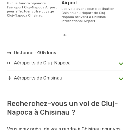
Airport
Il vous faudra rejoindre
Selon les dernières données,
l'aéroport Cluj-Napoca Airport
Les vols ayant pour destination
sep
pour effectuer votre voyage
Chisinau au depart de Cluj-
plus
Cluj-Napoca Chisinau.
Napoca arrivent à Chisinau
rése
International Airport
dest
dép
Distance :
405 kms
Aéroports de Cluj-Napoca
Aéroports de Chisinau
Recherchez-vous un vol de Cluj-
Napoca à Chisinau ?
Vous avez prévu de vous rendre à Chisinau pour vos