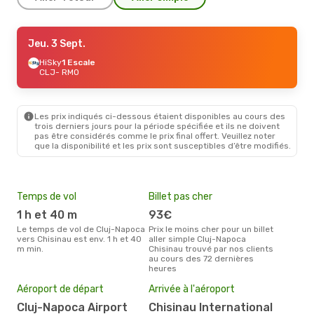
Jeu. 3 Sept.
Jeu. 3 Sept.
- Dim. 6 Sept.
Tarom
HiSky
1 Escale
1 Escale
CLJ
CLJ
- RMO
- RMO
Tarom
1 Escale
RMO
- CLJ
Les prix indiqués ci-dessous étaient disponibles au cours des
Ven. 21 Août
- Mar. 25 Août
trois derniers jours pour la période spécifiée et ils ne doivent
pas être considérés comme le prix final offert. Veuillez noter
Tarom
1 Escale
que la disponibilité et les prix sont susceptibles d’être modifiés.
CLJ
- RMO
Tarom
1 Escale
RMO
- CLJ
Temps de vol
Billet pas cher
Hau
1 h et 40 m
93€
av
Le temps de vol de Cluj-Napoca
Prix le moins cher pour un billet
avril est la période la plus
vers Chisinau est env. 1 h et 40
aller simple Cluj-Napoca
cha
m min.
Chisinau trouvé par nos clients
Napo
au cours des 72 dernières
heures
Mei
eff
Aéroport de départ
Arrivée à l'aéroport
rés
Cluj-Napoca Airport
Chisinau International
s