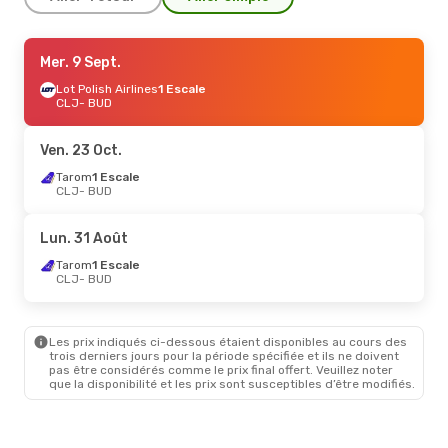
Jeu. 22 Oct.
Mer. 9 Sept.
- Mar. 27 Oct.
Lot Polish Airlines
1 Escale
Swiss International Air Lines
1 Escale
CLJ
- BUD
CLJ
- BUD
Lufthansa
1 Escale
BUD
- CLJ
Ven. 23 Oct.
Tarom
1 Escale
Dim. 6 Sept.
CLJ
- BUD
- Dim. 13 Sept.
Lufthansa
1 Escale
CLJ
- BUD
Lun. 31 Août
Lufthansa
1 Escale
BUD
- CLJ
Tarom
1 Escale
CLJ
- BUD
Les prix indiqués ci-dessous étaient disponibles au cours des
trois derniers jours pour la période spécifiée et ils ne doivent
pas être considérés comme le prix final offert. Veuillez noter
que la disponibilité et les prix sont susceptibles d’être modifiés.