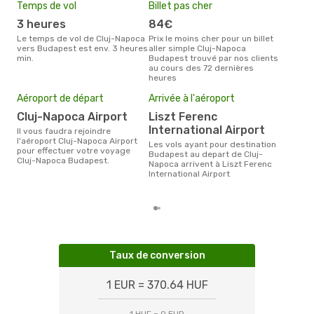
Temps de vol
Billet pas cher
Hau
3 heures
84€
av
Le temps de vol de Cluj-Napoca
Prix le moins cher pour un billet
avril est la période la plus
vers Budapest est env. 3 heures
aller simple Cluj-Napoca
cha
min.
Budapest trouvé par nos clients
Nap
au cours des 72 dernières
heures
Mei
eff
Aéroport de départ
Arrivée à l'aéroport
rés
Cluj-Napoca Airport
Liszt Ferenc
d
International Airport
Il vous faudra rejoindre
Selon les dernières données,
l'aéroport Cluj-Napoca Airport
Les vols ayant pour destination
déc
pour effectuer votre voyage
Budapest au depart de Cluj-
usit
Cluj-Napoca Budapest.
Napoca arrivent à Liszt Ferenc
rése
International Airport
des
dép
Taux de conversion
1 EUR = 370.64 HUF
1 HUF = 0 EUR