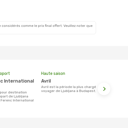
 considérés comme le prix final offert. Veuillez noter que
roport
Haute saison
Prix moyen 
avril
173 €
avril est la période la plus chargée pour
Le prix moyen d'un billet Ljubljana
voyager de Ljubljana à Budapest.
Budapest est
étant sur la
part de Ljubljana
t Ferenc International