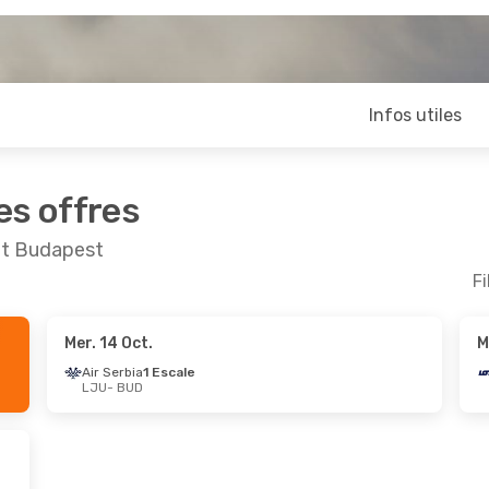
Infos utiles
es offres
 et Budapest
Fi
Mer. 14 Oct.
M
Air Serbia
1 Escale
LJU
- BUD