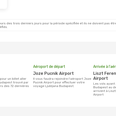
rs des trois derniers jours pour la période spécifiée et ils ne doivent pas être
ifiés.
Aéroport de départ
Arrivée à l'aé
Joze Pucnik Airport
Liszt Ferenc International
Airport
Il vous faudra rejoindre l'aéroport Joze
Budapest trouvé par
Pucnik Airport pour effectuer votre
Les vols ayant pour destination
urs des 72 dernières
voyage Ljubljana Budapest.
Budapest au de
arrivent à Lisz
Airport