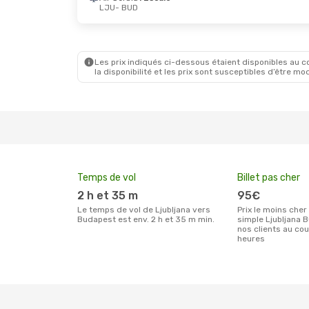
LJU
- BUD
Les prix indiqués ci-dessous étaient disponibles au cou
la disponibilité et les prix sont susceptibles d’être mod
Temps de vol
Billet pas cher
2 h et 35 m
95€
Le temps de vol de Ljubljana vers
Prix le moins cher pour un billet aller
Budapest est env. 2 h et 35 m min.
simple Ljubljana 
nos clients au co
heures