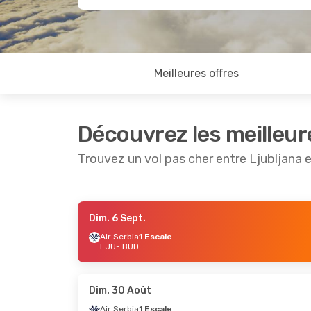
Meilleures offres
Découvrez les meilleur
Trouvez un vol pas cher entre Ljubljana
Dim. 6 Sept.
Lun. 24 Août
- Dim. 30 Août
Air Serbia
1 Escale
LJU
- BUD
Lufthansa
1 Escale
LJU
- BUD
Lufthansa
1 Escale
BUD
- LJU
Dim. 30 Août
Air Serbia
1 Escale