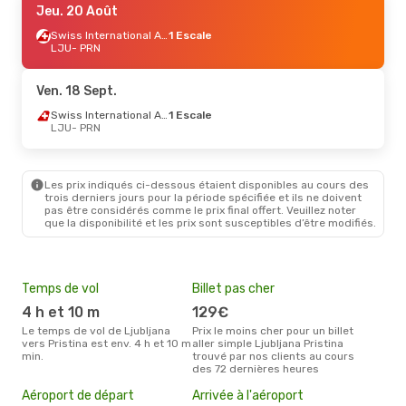
Jeu. 20 Août
Swiss International Air Lines
1 Escale
LJU
- PRN
Ven. 18 Sept.
Swiss International Air Lines
1 Escale
LJU
- PRN
Les prix indiqués ci-dessous étaient disponibles au cours des
trois derniers jours pour la période spécifiée et ils ne doivent
pas être considérés comme le prix final offert. Veuillez noter
que la disponibilité et les prix sont susceptibles d’être modifiés.
Temps de vol
Billet pas cher
Hau
4 h et 10 m
129€
av
Le temps de vol de Ljubljana
Prix le moins cher pour un billet
avril est la période la plus
vers Pristina est env. 4 h et 10 m
aller simple Ljubljana Pristina
cha
min.
trouvé par nos clients au cours
Ljub
des 72 dernières heures
Pri
2
Aéroport de départ
Arrivée à l'aéroport