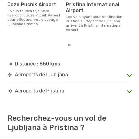
Le prix moyen d'un billet
Joze Pucnik Airport
Pristina International
Ljub
Airport
264 
Il vous faudra rejoindre
des 
l'aéroport Joze Pucnik Airport
Les vols ayant pour destination
pour effectuer votre voyage
Pristina au depart de Ljubljana
Ljubljana Pristina.
arrivent à Pristina International
Airport
Distance :
650 kms
Aéroports de Ljubljana
Aéroports de Pristina
Recherchez-vous un vol de
Ljubljana à Pristina ?