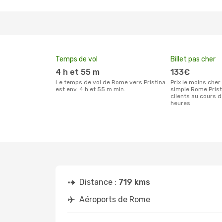
Temps de vol
Billet pas cher
4 h et 55 m
133€
Le temps de vol de Rome vers Pristina
Prix le moins cher pour un billet aller
est env. 4 h et 55 m min.
simple Rome Prist
clients au cours 
heures
Distance :
719 kms
Aéroports de Rome