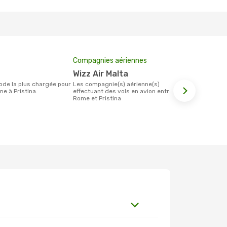
Compagnies aériennes
Prix moyen 
Wizz Air Malta
249 €
Les compagnie(s) aérienne(s)
Le prix moyen d'un billet Rome Pristina
e à Pristina.
effectuant des vols en avion entre
est d´enviro
Rome et Pristina
base des 6 d