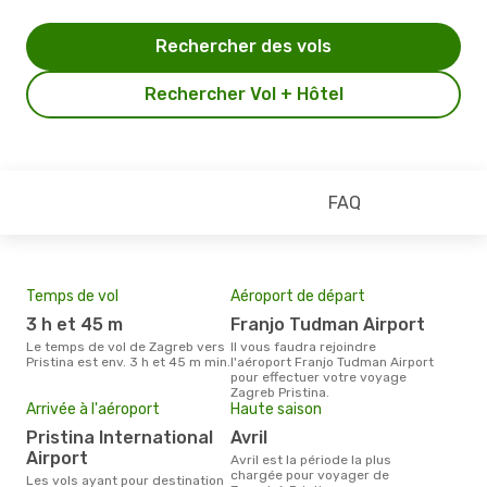
Rechercher des vols
Rechercher Vol + Hôtel
FAQ
Temps de vol
Aéroport de départ
Pri
3 h et 45 m
Franjo Tudman Airport
2
Le temps de vol de Zagreb vers
Il vous faudra rejoindre
Le prix moyen d'un billet Zagreb
Pristina est env. 3 h et 45 m min.
l'aéroport Franjo Tudman Airport
Pris
pour effectuer votre voyage
prix
Zagreb Pristina.
dern
Arrivée à l'aéroport
Haute saison
Pristina International
avril
Airport
avril est la période la plus
chargée pour voyager de
Les vols ayant pour destination