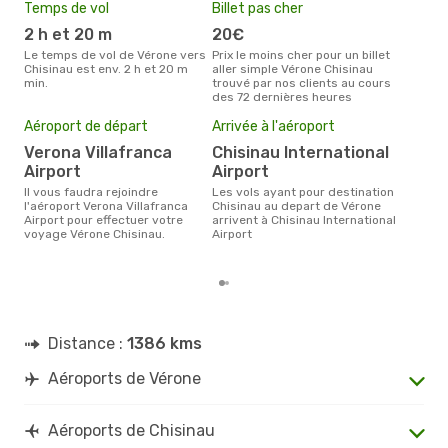
Temps de vol
Billet pas cher
Hau
2 h et 20 m
20€
av
Le temps de vol de Vérone vers
Prix le moins cher pour un billet
avril est la période la plus
Chisinau est env. 2 h et 20 m
aller simple Vérone Chisinau
cha
min.
trouvé par nos clients au cours
Véro
des 72 dernières heures
Pri
15
Aéroport de départ
Arrivée à l'aéroport
Le prix moyen d'un billet Vérone
Verona Villafranca
Chisinau International
Chis
Airport
Airport
prix
dern
Il vous faudra rejoindre
Les vols ayant pour destination
l'aéroport Verona Villafranca
Chisinau au depart de Vérone
Airport pour effectuer votre
arrivent à Chisinau International
voyage Vérone Chisinau.
Airport
Distance :
1386 kms
Aéroports de Vérone
Aéroports de Chisinau