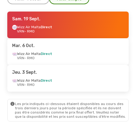
Sam. 19 Sept.
Sam. 19 Sept.
- Dim. 20 Sept.
Wizz Air Malta
Wizz Air Malta
Direct
Direct
VRN
VRN
- RMO
- RMO
Wizz Air Malta
Direct
RMO
- VRN
Mar. 6 Oct.
Jeu. 10 Sept.
Wizz Air Malta
- Lun. 14 Sept.
Direct
VRN
- RMO
Wizz Air Malta
Direct
VRN
- RMO
Fly One
Direct
Jeu. 3 Sept.
RMO
- VRN
Wizz Air Malta
Direct
VRN
- RMO
Les prix indiqués ci-dessous étaient disponibles au cours des
trois derniers jours pour la période spécifiée et ils ne doivent
pas être considérés comme le prix final offert. Veuillez noter
que la disponibilité et les prix sont susceptibles d’être modifiés.