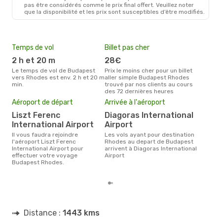
pas être considérés comme le prix final offert. Veuillez noter
que la disponibilité et les prix sont susceptibles d’être modifiés.
Temps de vol
Billet pas cher
Hau
2 h et 20 m
28€
av
Le temps de vol de Budapest
Prix le moins cher pour un billet
avril est la période la plus
vers Rhodes est env. 2 h et 20 m
aller simple Budapest Rhodes
cha
min.
trouvé par nos clients au cours
Bud
des 72 dernières heures
Pri
Aéroport de départ
Arrivée à l'aéroport
2
Liszt Ferenc
Diagoras International
Le prix moyen d'un billet
Bud
International Airport
Airport
238 
Il vous faudra rejoindre
Les vols ayant pour destination
des 
l'aéroport Liszt Ferenc
Rhodes au depart de Budapest
International Airport pour
arrivent à Diagoras International
effectuer votre voyage
Airport
Budapest Rhodes.
Distance :
1443 kms