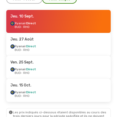
Jeu. 1 Oct.
Jeu. 10 Sept.
- Dim. 4 Oct.
Ryanair
Ryanair
Direct
Direct
BUD
BUD
- RHO
- RHO
Ryanair
Direct
RHO
- BUD
Jeu. 27 Août
Jeu. 3 Sept.
Ryanair
Direct
- Mer. 9 Sept.
BUD
- RHO
Wizz Air
Direct
BUD
- RHO
Wizz Air
Direct
Ven. 25 Sept.
RHO
- BUD
Ryanair
Direct
BUD
- RHO
Jeu. 15 Oct.
Ryanair
Direct
BUD
- RHO
Les prix indiqués ci-dessous étaient disponibles au cours des
trois derniers jours pour la période spécifiée et ils ne doivent