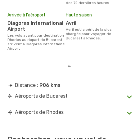
des 72 dernières heures
ent
Mei
eff
Arrivée à l'aéroport
Haute saison
rés
Diagoras International
avril
j
Airport
avril est la période la plus
chargée pour voyager de
Selon les dernières données,
Les vols ayant pour destination
Bucarest à Rhodes.
janv
Rhodes au depart de Bucarest
usit
arrivent à Diagoras International
rése
Airport
des
dép
Distance :
906 kms
Aéroports de Bucarest
Aéroports de Rhodes