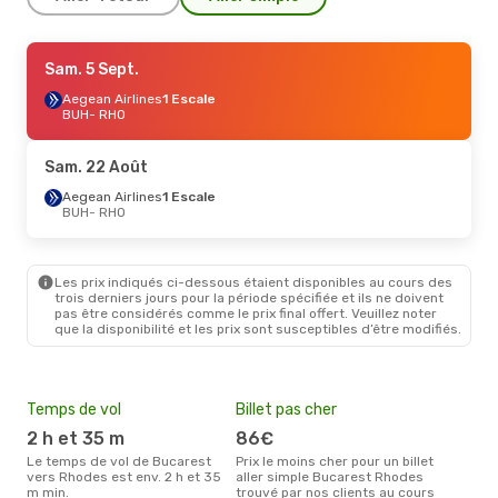
Sam. 5 Sept.
Sam. 5 Sept.
- Sam. 12 Sept.
Aegean Airlines
Aegean Airlines
1 Escale
1 Escale
BUH
BUH
- RHO
- RHO
Aegean Airlines
1 Escale
RHO
- BUH
Sam. 22 Août
Jeu. 20 Août
Aegean Airlines
- Dim. 23 Août
1 Escale
BUH
- RHO
Wizz Air Malta
1 Escale
BUH
- RHO
Aegean Airlines
1 Escale
RHO
- BUH
Les prix indiqués ci-dessous étaient disponibles au cours des
trois derniers jours pour la période spécifiée et ils ne doivent
pas être considérés comme le prix final offert. Veuillez noter
que la disponibilité et les prix sont susceptibles d’être modifiés.
Temps de vol
Billet pas cher
Com
2 h et 35 m
86€
A.P.G. DISTRIBUTION
SY
Le temps de vol de Bucarest
Prix le moins cher pour un billet
vers Rhodes est env. 2 h et 35
aller simple Bucarest Rhodes
Les compagnie(s) aérienne(s)
m min.
trouvé par nos clients au cours
effe