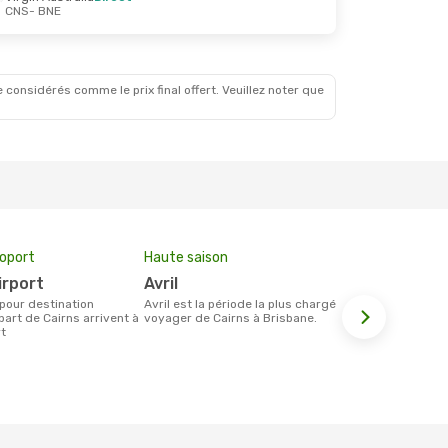
CNS
- BNE
 considérés comme le prix final offert. Veuillez noter que
roport
Haute saison
Compagnie
irport
avril
Jetstar,
avril est la période la plus chargée pour
Les compagnie(s) aérienne(s)
art de Cairns arrivent à
voyager de Cairns à Brisbane.
effectuant d
rt
Cairns et Br