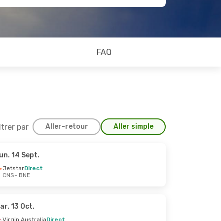
FAQ
ltrer par
Aller-retour
Aller simple
un. 14 Sept.
22 Sept.
Jetstar
Direct
CNS
- BNE
ar. 13 Oct.
Virgin Australia
Direct