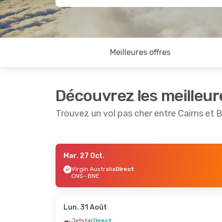
Meilleures offres
Découvrez les meilleur
Trouvez un vol pas cher entre Cairns et 
Mar. 27 Oct.
Ven. 28 Août
- Sam. 29 Août
Mer. 9 Se
Virgin Australia
Direct
CNS
- BNE
Jetstar
Direct
Jetstar
CNS
- BNE
CNS
- B
Jetstar
Direct
Jetstar
BNE
- CNS
BNE
- C
Lun. 31 Août
Jetstar
Direct