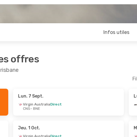
Infos utiles
es offres
Brisbane
Fi
Lun. 7 Sept.
L
pt.
- Sam. 12 Sept.
Lun. 14 Sept.
- Mar. 
Virgin Australia
Direct
CNS
- BNE
Direct
Jetstar
Direct
NE
CNS
- BNE
Direct
Virgin Australia
Direct
NS
BNE
- CNS
Jeu. 1 Oct.
M
Virgin Australia
Direct