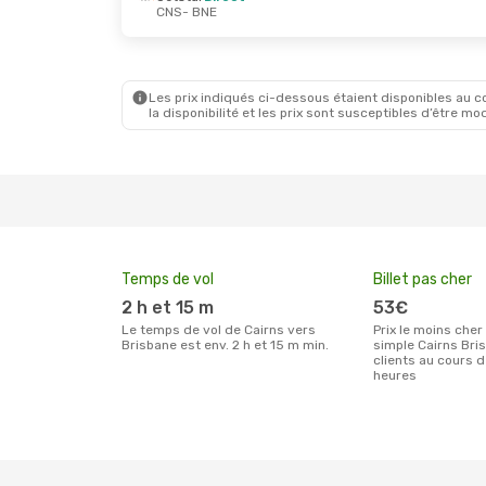
CNS
- BNE
Jeu. 22 Oct.
- Jeu. 22 Oct.
Mar. 29 S
Virgin Australia
Direct
Jetstar
CNS
- BNE
CNS
- B
Virgin Australia
Direct
Virgin A
BNE
- CNS
BNE
- C
Les prix indiqués ci-dessous étaient disponibles au cou
la disponibilité et les prix sont susceptibles d’être mod
Temps de vol
Billet pas cher
2 h et 15 m
53€
Le temps de vol de Cairns vers
Prix le moins cher pour un billet aller
Brisbane est env. 2 h et 15 m min.
simple Cairns Bri
clients au cours 
heures