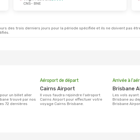
CNS
- BNE
ept.
- Mer. 30 Sept.
Direct
NE
ustralia
Direct
NS
rs des trois derniers jours pour la période spécifiée et ils ne doivent pas être
ifiés.
Aéroport de départ
Arrivée à l'aé
Cairns Airport
Brisbane A
Il vous faudra rejoindre l'aéroport
Les vols ayant pour destination
sbane trouvé par nos
Cairns Airport pour effectuer votre
Brisbane au dep
des 72 dernières
voyage Cairns Brisbane.
Brisbane Airpo