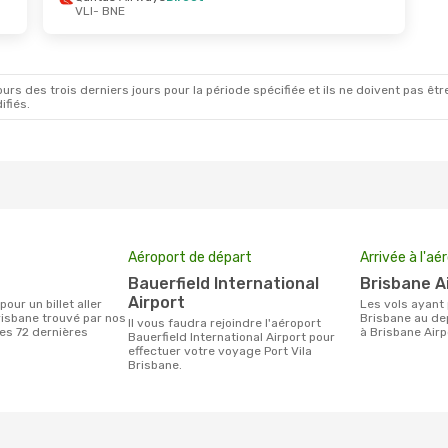
VLI
- BNE
rs des trois derniers jours pour la période spécifiée et ils ne doivent pas être
ifiés.
Aéroport de départ
Arrivée à l'aé
Bauerfield International
Brisbane A
Airport
Les vols ayant pour destination
risbane trouvé par nos
Brisbane au dep
Il vous faudra rejoindre l'aéroport
des 72 dernières
à Brisbane Airp
Bauerfield International Airport pour
effectuer votre voyage Port Vila
Brisbane.