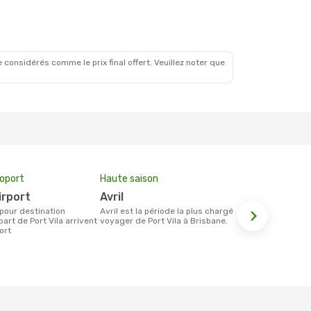
 considérés comme le prix final offert. Veuillez noter que
roport
Haute saison
Compagnie
irport
avril
Virgin Australia, Qantas
Airways
avril est la période la plus chargée pour
art de Port Vila arrivent
voyager de Port Vila à Brisbane.
Les compagnie(s) aérienne(s)
ort
effectuant d
Vila et Bris