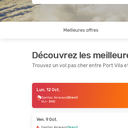
Meilleures offres
Découvrez les meilleur
Trouvez un vol pas cher entre Port Vila e
Lun. 12 Oct.
Ven. 4 Sept.
- Jeu. 10 Sept.
Dim. 11 Oct.
Qantas Airways
Direct
VLI
- BNE
Qantas Airways
Direct
Qantas Ai
VLI
- BNE
VLI
- BNE
Qantas Airways
Direct
Qantas Ai
BNE
- VLI
BNE
- VLI
Ven. 9 Oct.
Qantas Airways
Direct