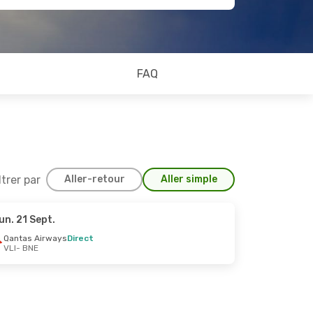
FAQ
ltrer par
Aller-retour
Aller simple
un. 21 Sept.
Qantas Airways
Direct
VLI
- BNE