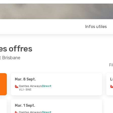
Infos utiles
es offres
t Brisbane
Fi
Mar. 8 Sept.
L
- Dim. 18 Oct.
Qantas Airways
Direct
VLI
- BNE
rways
Direct
rways
Direct
Mar. 1 Sept.
Qantas Airways
Direct