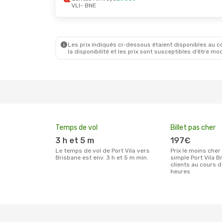
VLI
- BNE
Les prix indiqués ci-dessous étaient disponibles au cou
la disponibilité et les prix sont susceptibles d’être mod
Temps de vol
Billet pas cher
3 h et 5 m
197€
Le temps de vol de Port Vila vers
Prix le moins cher pour un billet aller
Brisbane est env. 3 h et 5 m min.
simple Port Vila B
clients au cours 
heures