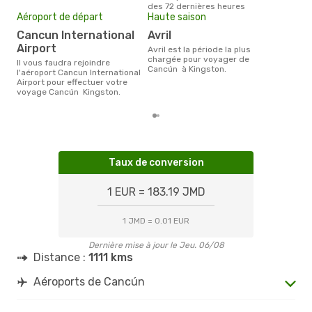
des 72 dernières heures
dern
Aéroport de départ
Haute saison
Cancun International
avril
Airport
avril est la période la plus
chargée pour voyager de
Il vous faudra rejoindre
Cancún à Kingston.
l'aéroport Cancun International
Airport pour effectuer votre
voyage Cancún Kingston.
Taux de conversion
1 EUR = 183.19 JMD
1 JMD = 0.01 EUR
Dernière mise à jour le Jeu. 06/08
Distance :
1111 kms
Aéroports de Cancún