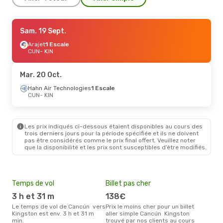
Jeu. 1 Oct.
Sam. 19 Sept.
- Mar. 6 Oct.
Copa Airlines
Arajet
1 Escale
1 Escale
CUN
CUN
- KIN
- KIN
Copa Airlines
1 Escale
KIN
- CUN
Mar. 20 Oct.
Ven. 18 Sept.
Hahn Air Technologies
- Dim. 20 Sept.
1 Escale
CUN
- KIN
JetBlue Airways
1 Escale
CUN
- KIN
JetBlue Airways
1 Escale
KIN
- CUN
Les prix indiqués ci-dessous étaient disponibles au cours des
trois derniers jours pour la période spécifiée et ils ne doivent
pas être considérés comme le prix final offert. Veuillez noter
Ven. 21 Août
- Dim. 23 Août
que la disponibilité et les prix sont susceptibles d’être modifiés.
JetBlue Airways
1 Escale
CUN
- KIN
JetBlue Airways
1 Escale
KIN
- CUN
Temps de vol
Billet pas cher
Pri
3 h et 31 m
138€
5
Le temps de vol de Cancún vers
Prix le moins cher pour un billet
Le prix moyen d'un billet Cancún
Kingston est env. 3 h et 31 m
aller simple Cancún Kingston
King
min.
trouvé par nos clients au cours
ce p