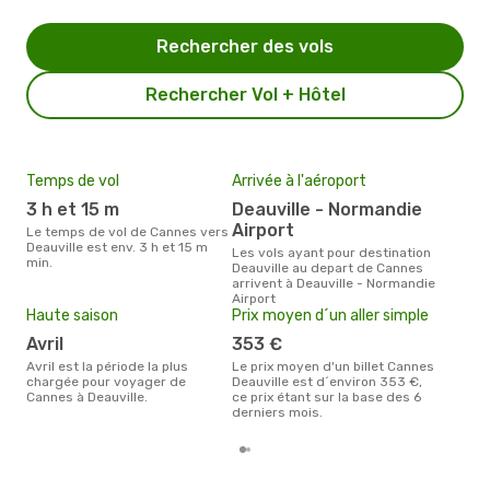
Rechercher des vols
Rechercher Vol + Hôtel
Temps de vol
Arrivée à l'aéroport
Mei
eff
3 h et 15 m
Deauville - Normandie
rés
Airport
Le temps de vol de Cannes vers
ma
Deauville est env. 3 h et 15 m
Les vols ayant pour destination
min.
Deauville au depart de Cannes
Selon les dernières données,
arrivent à Deauville - Normandie
avri
Airport
pour
Haute saison
Prix moyen d´un aller simple
d´un
Deau
avril
353 €
Can
avril est la période la plus
Le prix moyen d'un billet Cannes
chargée pour voyager de
Deauville est d´environ 353 €,
Cannes à Deauville.
ce prix étant sur la base des 6
derniers mois.