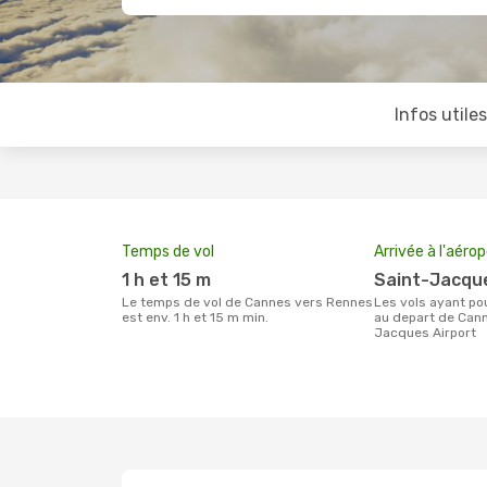
Infos utile
Temps de vol
Arrivée à l'aéro
1 h et 15 m
Saint-Jacqu
Le temps de vol de Cannes vers Rennes
Les vols ayant pour destination Rennes
est env. 1 h et 15 m min.
au depart de Cann
Jacques Airport