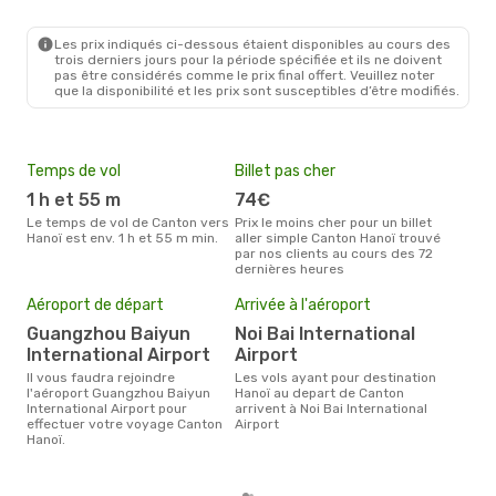
CAN
- HAN
Vietjet
Direct
HAN
- CAN
Les prix indiqués ci-dessous étaient disponibles au cours des
trois derniers jours pour la période spécifiée et ils ne doivent
pas être considérés comme le prix final offert. Veuillez noter
que la disponibilité et les prix sont susceptibles d’être modifiés.
Temps de vol
Billet pas cher
Hau
1 h et 55 m
74€
av
Le temps de vol de Canton vers
Prix le moins cher pour un billet
avril est la période la plus
Hanoï est env. 1 h et 55 m min.
aller simple Canton Hanoï trouvé
cha
par nos clients au cours des 72
Cant
dernières heures
Pri
Aéroport de départ
Arrivée à l'aéroport
13
Guangzhou Baiyun
Noi Bai International
Le prix moyen d'un billet Canton
International Airport
Airport
Hano
prix
Il vous faudra rejoindre
Les vols ayant pour destination
dern
l'aéroport Guangzhou Baiyun
Hanoï au depart de Canton
International Airport pour
arrivent à Noi Bai International
effectuer votre voyage Canton
Airport
Hanoï.