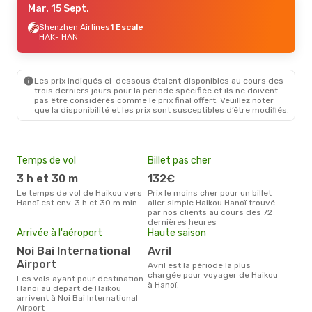
Mar. 15 Sept.
Shenzhen Airlines
1 Escale
HAK
- HAN
Les prix indiqués ci-dessous étaient disponibles au cours des
trois derniers jours pour la période spécifiée et ils ne doivent
pas être considérés comme le prix final offert. Veuillez noter
que la disponibilité et les prix sont susceptibles d’être modifiés.
Temps de vol
Billet pas cher
Pri
3 h et 30 m
132€
19
Le temps de vol de Haikou vers
Prix le moins cher pour un billet
Le prix moyen d'un billet Haikou
Hanoï est env. 3 h et 30 m min.
aller simple Haikou Hanoï trouvé
Hano
par nos clients au cours des 72
prix
dernières heures
dern
Arrivée à l'aéroport
Haute saison
Noi Bai International
avril
Airport
avril est la période la plus
chargée pour voyager de Haikou
Les vols ayant pour destination
à Hanoï.
Hanoï au depart de Haikou
arrivent à Noi Bai International
Airport