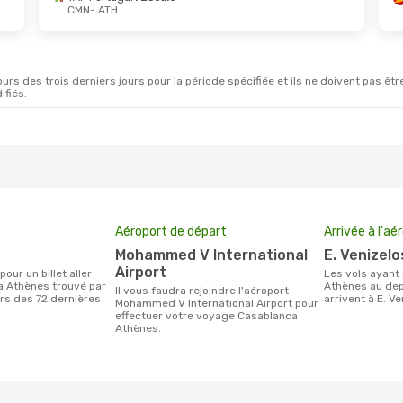
CMN
- ATH
pt.
- Mar. 8 Sept.
Jeu. 27 Août
- Mar. 1 
a France
1 Escale
Iberia
1 Escale
H
CMN
- ATH
a France
1 Escale
Lufthansa
1 Escale
N
ATH
- CMN
rs des trois derniers jours pour la période spécifiée et ils ne doivent pas être
ifiés.
Aéroport de départ
Arrivée à l'aé
Mohammed V International
E. Venizel
Airport
Les vols ayant pour destination
a Athènes trouvé par
Athènes au de
Il vous faudra rejoindre l'aéroport
urs des 72 dernières
arrivent à E. Ve
Mohammed V International Airport pour
effectuer votre voyage Casablanca
Athènes.