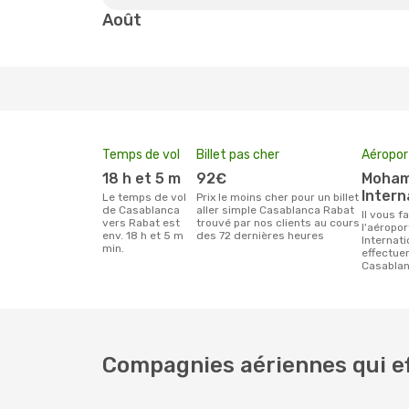
Août
Temps de vol
Billet pas cher
Aéropor
18 h et 5 m
92€
Mohammed V
Intern
Le temps de vol
Prix le moins cher pour un billet
de Casablanca
aller simple Casablanca Rabat
Il vous faudra rejoindre
vers Rabat est
trouvé par nos clients au cours
l'aérop
env. 18 h et 5 m
des 72 dernières heures
Internati
min.
effectue
Casablan
Compagnies aériennes qui ef