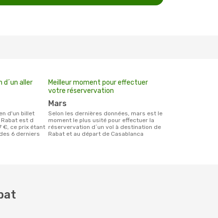
 d´un aller
Meilleur moment pour effectuer
votre réservervation
mars
Selon les dernières données, mars est le
 Rabat est d
moment le plus usité pour effectuer la
 €, ce prix étant
réservervation d´un vol à destination de
 des 6 derniers
Rabat et au départ de Casablanca
bat