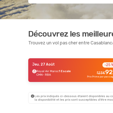
Découvrez les meilleur
Trouvez un vol pas cher entre Casablanc
Jeu. 27 Août
-25 
Mar. 1 Sept.
- Mar. 8 Sept.
92
Royal Air Maroc
1 Escale
123
€
CMN
- RBA
Transavia France
1 Escale
584
€
Prix Prime par passa
CMN
- RBA
530
€
Transavia France
1 Escale
RBA
- CMN
Prix Prime par passager
Les prix indiqués ci-dessous étaient disponibles au cou
la disponibilité et les prix sont susceptibles d’être mod