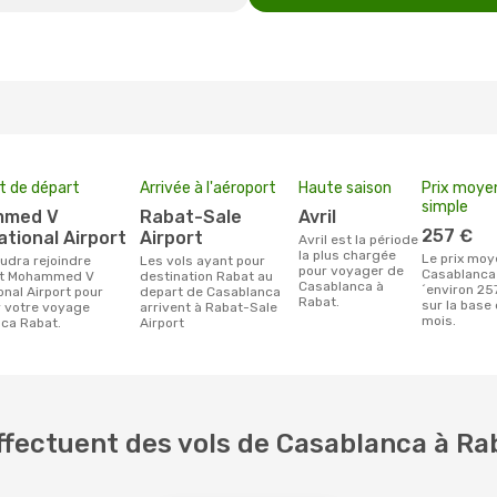
t de départ
Arrivée à l'aéroport
Haute saison
Prix moyen
simple
Rabat-Sale
avril
257 €
ational Airport
Airport
avril est la période
la plus chargée
Le prix moyen d'un billet
Les vols ayant pour
pour voyager de
Casablanca
ort Mohammed V
destination Rabat au
Casablanca à
´environ 257
onal Airport pour
depart de Casablanca
Rabat.
sur la base
r votre voyage
arrivent à Rabat-Sale
mois.
ca Rabat.
Airport
fectuent des vols de Casablanca à Ra