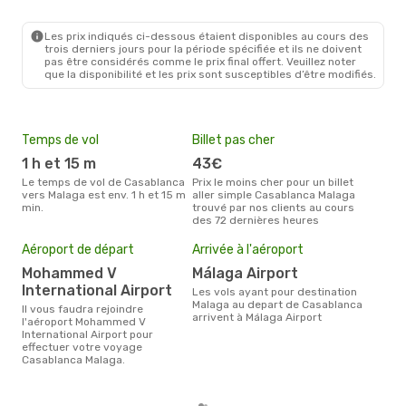
CMN
- AGP
Air Arabia Maroc
Direct
AGP
- CMN
Les prix indiqués ci-dessous étaient disponibles au cours des
trois derniers jours pour la période spécifiée et ils ne doivent
pas être considérés comme le prix final offert. Veuillez noter
que la disponibilité et les prix sont susceptibles d’être modifiés.
Temps de vol
Billet pas cher
Hau
1 h et 15 m
43€
av
Le temps de vol de Casablanca
Prix le moins cher pour un billet
avril est la période la plus
vers Malaga est env. 1 h et 15 m
aller simple Casablanca Malaga
cha
min.
trouvé par nos clients au cours
Cas
des 72 dernières heures
Pri
Aéroport de départ
Arrivée à l'aéroport
14
Mohammed V
Málaga Airport
Le prix moyen d'un billet
International Airport
Les vols ayant pour destination
Cas
Malaga au depart de Casablanca
´env
Il vous faudra rejoindre
arrivent à Málaga Airport
la b
l'aéroport Mohammed V
International Airport pour
effectuer votre voyage
Casablanca Malaga.