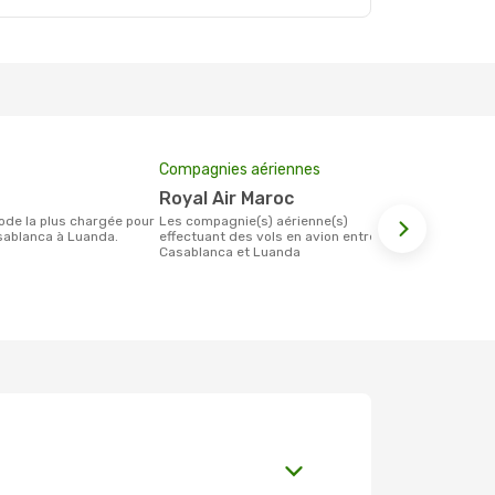
Compagnies aériennes
Prix moyen 
Royal Air Maroc
1145 €
Les compagnie(s) aérienne(s)
Le prix moyen d'un billet Casablanca
sablanca à Luanda.
effectuant des vols en avion entre
Luanda est d
Casablanca et Luanda
étant sur la