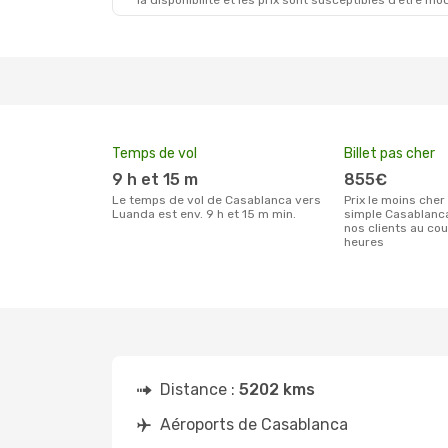
la disponibilité et les prix sont susceptibles d’être mod
Temps de vol
Billet pas cher
9 h et 15 m
855€
Le temps de vol de Casablanca vers
Prix le moins cher pour un billet aller
Luanda est env. 9 h et 15 m min.
simple Casablanc
nos clients au co
heures
Distance :
5202 kms
Aéroports de Casablanca