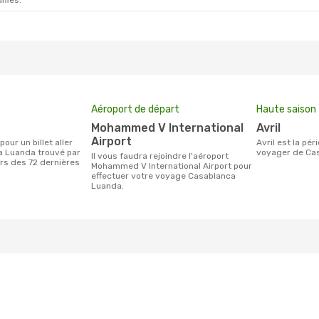
ifiés.
Aéroport de départ
Haute saison
Mohammed V International
avril
Airport
avril est la période la plus chargée pour
a Luanda trouvé par
voyager de Ca
Il vous faudra rejoindre l'aéroport
urs des 72 dernières
Mohammed V International Airport pour
effectuer votre voyage Casablanca
Luanda.