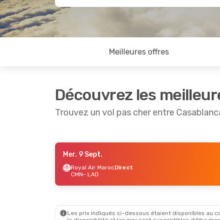
Meilleures offres
Découvrez les meilleur
Trouvez un vol pas cher entre Casablan
Mer. 9 Sept.
Ven. 18 Sept.
- Ven. 25 Sept.
Jeu. 27 A
Royal Air Maroc
Direct
CMN
- LAD
Royal Air Maroc
Direct
TAP Port
CMN
- LAD
CMN
- LA
Lufthansa
1 Escale
Lufthans
LAD
- CMN
LAD
- CM
Les prix indiqués ci-dessous étaient disponibles au cou