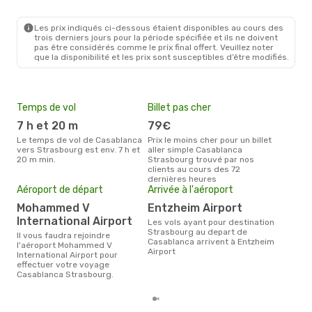
CMN
- SXB
Royal Air Maroc
Direct
SXB
- CMN
Les prix indiqués ci-dessous étaient disponibles au cours des
trois derniers jours pour la période spécifiée et ils ne doivent
pas être considérés comme le prix final offert. Veuillez noter
que la disponibilité et les prix sont susceptibles d’être modifiés.
Temps de vol
Billet pas cher
Hau
7 h et 20 m
79€
av
Le temps de vol de Casablanca
Prix le moins cher pour un billet
avril est la période la plus
vers Strasbourg est env. 7 h et
aller simple Casablanca
cha
20 m min.
Strasbourg trouvé par nos
Cas
clients au cours des 72
Pri
dernières heures
29
Aéroport de départ
Arrivée à l'aéroport
Le prix moyen d'un billet
Mohammed V
Entzheim Airport
Cas
International Airport
´env
Les vols ayant pour destination
la b
Strasbourg au depart de
Il vous faudra rejoindre
Casablanca arrivent à Entzheim
l'aéroport Mohammed V
Airport
International Airport pour
effectuer votre voyage
Casablanca Strasbourg.