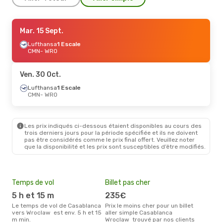
Sam. 31 Oct.
Mar. 15 Sept.
- Sam. 7 Nov.
Lufthansa
Lufthansa
1 Escale
1 Escale
CMN
CMN
- WRO
- WRO
Lufthansa
1 Escale
WRO
- CMN
Ven. 30 Oct.
Lufthansa
1 Escale
CMN
- WRO
Les prix indiqués ci-dessous étaient disponibles au cours des
trois derniers jours pour la période spécifiée et ils ne doivent
pas être considérés comme le prix final offert. Veuillez noter
que la disponibilité et les prix sont susceptibles d’être modifiés.
Temps de vol
Billet pas cher
Hau
5 h et 15 m
235€
av
Le temps de vol de Casablanca
Prix le moins cher pour un billet
avril est la période la plus
vers Wroclaw est env. 5 h et 15
aller simple Casablanca
cha
m min.
Wroclaw trouvé par nos clients
Cas