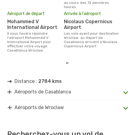
au cours des 72 dernières
heures
Mei
eff
Aéroport de départ
Arrivée à l'aéroport
rés
Mohammed V
Nicolaus Copernicus
ma
International Airport
Airport
Selon les dernières données,
Il vous faudra rejoindre
Les vols ayant pour destination
mars
l'aéroport Mohammed V
Wroclaw au depart de
pour
International Airport pour
Casablanca arrivent à Nicolaus
d´un
effectuer votre voyage
Copernicus Airport
Wro
Casablanca Wroclaw .
Cas
Distance :
2784 kms
Aéroports de Casablanca
Aéroports de Wroclaw
Recherchez-vous un vol de