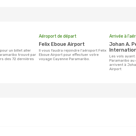
Aéroport de départ
Arrivée à l'aé
Felix Eboue Airport
Johan A. Pengel
Internation
Il vous faudra rejoindre l'aéroport Felix
aramaribo trouvé par
Eboue Airport pour effectuer votre
Les vols ayant pour destination
urs des 72 dernières
voyage Cayenne Paramaribo.
Paramaribo au
arrivent à Joha
Airport