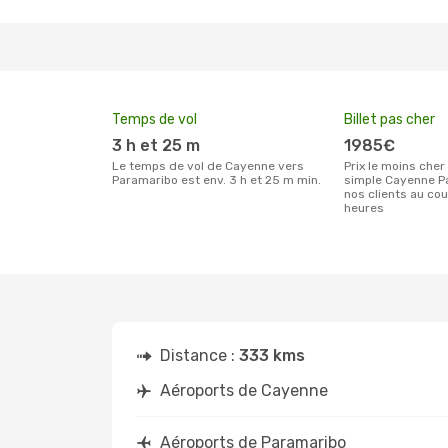
Temps de vol
Billet pas cher
3 h et 25 m
1985€
Le temps de vol de Cayenne vers
Prix le moins cher pour un billet aller
Paramaribo est env. 3 h et 25 m min.
simple Cayenne P
nos clients au co
heures
Distance :
333 kms
Aéroports de Cayenne
Aéroports de Paramaribo