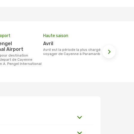
roport
Haute saison
Prix moyen 
avril
288 €
al Airport
avril est la période la plus chargée pour
Le prix moyen d'un billet Cayenne
voyager de Cayenne à Paramaribo.
Paramaribo e
étant sur la
 depart de Cayenne
n A. Pengel International