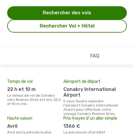
Rechercher des vols
Rechercher Vol + Hôtel
FAQ
Temps de vol
Aéroport de départ
Mei
eff
22 h et 10 m
Conakry International
rés
Airport
Le temps de vol de Conakry
n
vers Buenos Aires est env. 22 h
Il vous faudra rejoindre
et 10 m min.
l'aéroport Conakry International
Selon les dernières données,
Airport pour effectuer votre
nov
voyage Conakry Buenos Aires.
usit
Haute saison
Prix moyen d´un aller simple
rése
dest
avril
1366 €
au 
avril est la période la plus
Le prix moyen d'un billet