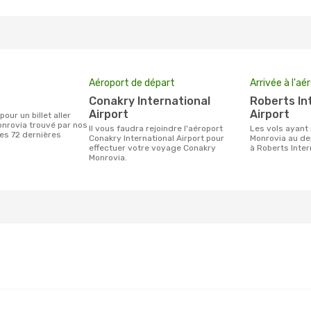
Aéroport de départ
Arrivée à l'aé
Conakry International
Roberts International
Airport
Airport
nrovia trouvé par nos
Il vous faudra rejoindre l'aéroport
Les vols ayant pour destination
des 72 dernières
Conakry International Airport pour
Monrovia au de
effectuer votre voyage Conakry
à Roberts Inter
Monrovia.