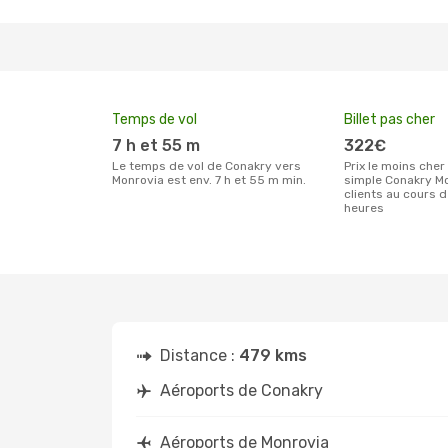
Temps de vol
Billet pas cher
7 h et 55 m
322€
Le temps de vol de Conakry vers
Prix le moins cher pour un billet aller
Monrovia est env. 7 h et 55 m min.
simple Conakry Mo
clients au cours 
heures
Distance :
479 kms
Aéroports de Conakry
Aéroports de Monrovia