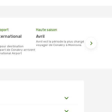
roport
Haute saison
Compagnie
avril
Air Cote
avril est la période la plus chargée pour
Les compagnie(s) aérienne(s)
voyager de Conakry à Monrovia.
effectuant d
Conakry et 
part de Conakry arrivent
national Airport