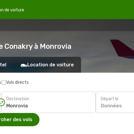
on de voiture
de Conakry à Monrovia
tel
Location de voiture
s
Vols directs
Destination
Départ le
Données
cher des vols