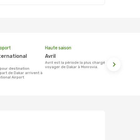
roport
Haute saison
Prix moyen 
avril
1216 €
avril est la période la plus chargée pour
Le prix moyen d'un billet Dakar Monrovia
voyager de Dakar à Monrovia.
est d´environ
base des 6 d
part de Dakar arrivent à
tional Airport