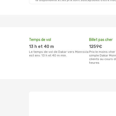
la disponibilité et les prix sont susceptibles d’être mod
Temps de vol
Billet pas cher
13 h et 40 m
1259€
Le temps de vol de Dakar vers Monrovia
Prix le moins cher pour un billet aller
est env. 13 h et 40 m min.
simple Dakar Monr
clients au cours 
heures