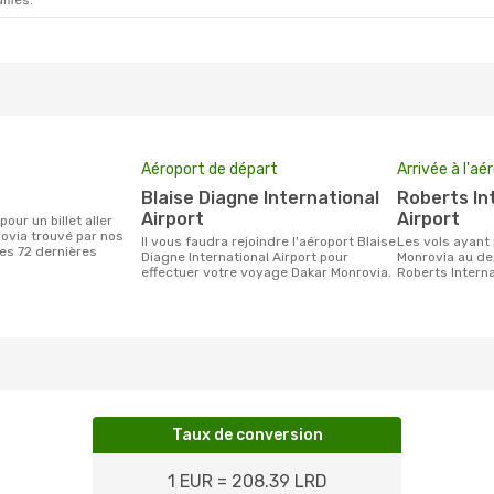
ifiés.
Aéroport de départ
Arrivée à l'aé
Blaise Diagne International
Roberts International
Airport
Airport
ovia trouvé par nos
Il vous faudra rejoindre l'aéroport Blaise
Les vols ayant pour destination
des 72 dernières
Diagne International Airport pour
Monrovia au de
effectuer votre voyage Dakar Monrovia.
Roberts Interna
Taux de conversion
1 EUR = 208.39 LRD