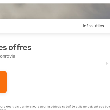
Infos utiles
es offres
Monrovia
Fi
Août
- Dim. 30 Août
n Airlines
1 Escale
LW
ir Maroc
1 Escale
KR
rs des trois derniers jours pour la période spécifiée et ils ne doivent pas être