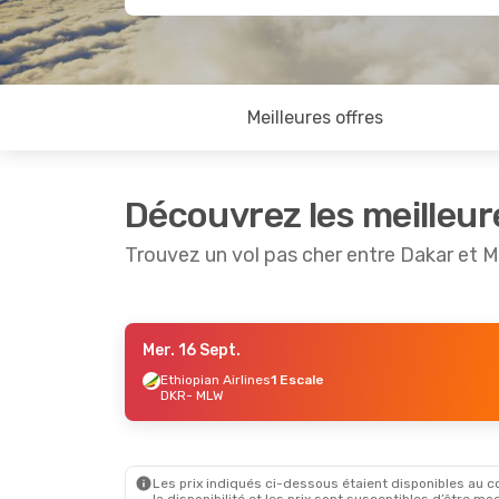
Meilleures offres
Découvrez les meilleur
Trouvez un vol pas cher entre Dakar et 
Mer. 16 Sept.
Dim. 27 Sept.
- Jeu. 1 Oct.
Sam. 29 
Ethiopian Airlines
1 Escale
DKR
- MLW
Air Cote D Ivoire
1 Escale
Ethiopia
DKR
- MLW
DKR
- M
Ethiopian Airlines
1 Escale
Royal A
MLW
- DKR
MLW
- D
Les prix indiqués ci-dessous étaient disponibles au cou