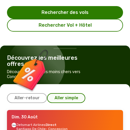
Rechercher des vols
Rechercher Vol + Hôtel
Découvrez les meilleures
offres
Découvrez les vols les moins chers vers
Concepcion
Aller-retour
Aller simple
Jeu. 27 Août
Dim. 30 Août
- Lun. 31 Août
Sky Airline
Jetsmart Airlines
Direct
Direct
Santiago De Chile
Santiago De Chile
- Concepcion
- Concepcion