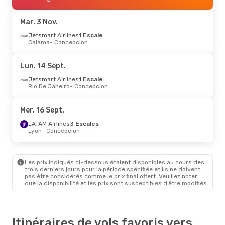
Jetsmart Airlines
Direct
Concepcion
- Santiago De Chile
Mar. 3 Nov.
Sam. 12 Sept.
Jetsmart Airlines
- Dim. 13 Sept.
1 Escale
Calama
- Concepcion
Sky Airline
Direct
Santiago De Chile
- Concepcion
Jetsmart Airlines
Direct
Lun. 14 Sept.
Concepcion
- Santiago De Chile
Jetsmart Airlines
1 Escale
Rio De Janeiro
- Concepcion
Ven. 16 Oct.
- Dim. 18 Oct.
Jetsmart Airlines
Direct
Mer. 16 Sept.
Santiago De Chile
- Concepcion
Sky Airline
Direct
LATAM Airlines
3 Escales
Concepcion
- Santiago De Chile
Lyon
- Concepcion
Sam. 24 Oct.
- Dim. 25 Oct.
Les prix indiqués ci-dessous étaient disponibles au cours des
Sky Airline
Direct
trois derniers jours pour la période spécifiée et ils ne doivent
Santiago De Chile
- Concepcion
pas être considérés comme le prix final offert. Veuillez noter
Sky Airline
Direct
que la disponibilité et les prix sont susceptibles d’être modifiés.
Concepcion
- Santiago De Chile
Itinéraires de vols favoris vers