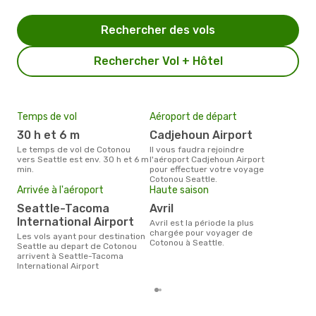
Rechercher des vols
Rechercher Vol + Hôtel
Temps de vol
Aéroport de départ
Pri
30 h et 6 m
Cadjehoun Airport
13
Le temps de vol de Cotonou
Il vous faudra rejoindre
Le prix moyen d'un billet
vers Seattle est env. 30 h et 6 m
l'aéroport Cadjehoun Airport
Coto
min.
pour effectuer votre voyage
1367
Cotonou Seattle.
des 
Arrivée à l'aéroport
Haute saison
Seattle-Tacoma
avril
International Airport
avril est la période la plus
chargée pour voyager de
Les vols ayant pour destination
Cotonou à Seattle.
Seattle au depart de Cotonou
arrivent à Seattle-Tacoma
International Airport