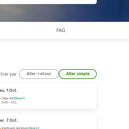
FAQ
ltrer par
Aller-retour
Aller simple
eu. 1 Oct.
Oct.
Jeju Air
Direct
DAD
- SEL
er. 7 Oct.
Vietnam Airlines
Direct