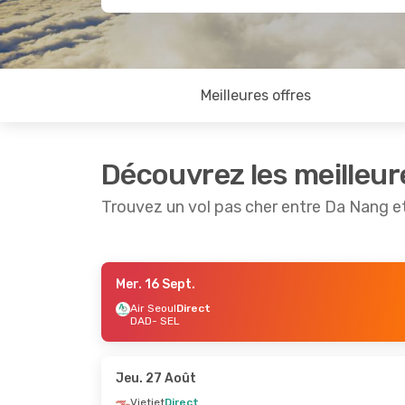
Meilleures offres
Découvrez les meilleur
Trouvez un vol pas cher entre Da Nang e
Mer. 16 Sept.
Mer. 2 Sept.
- Mer. 9 Sept.
Dim. 23 A
Air Seoul
Direct
DAD
- SEL
Air Seoul
Direct
Tway Air
DAD
- SEL
DAD
- SE
Air Seoul
Direct
Air Seoul
SEL
- DAD
SEL
- DA
Jeu. 27 Août
Vietjet
Direct