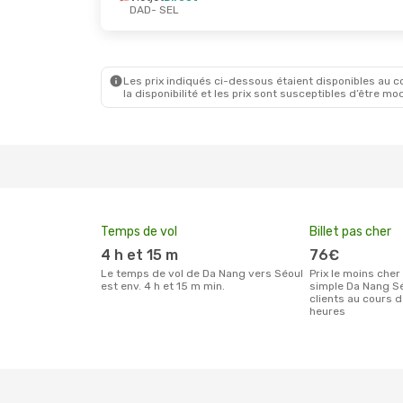
DAD
- SEL
Mar. 15 Sept.
- Mar. 22 Sept.
Air Seoul
Direct
DAD
- SEL
Vietnam Airlines
Direct
SEL
- DAD
Les prix indiqués ci-dessous étaient disponibles au cou
la disponibilité et les prix sont susceptibles d’être mod
Temps de vol
Billet pas cher
4 h et 15 m
76€
Le temps de vol de Da Nang vers Séoul
Prix le moins cher pour un billet aller
est env. 4 h et 15 m min.
simple Da Nang Sé
clients au cours 
heures