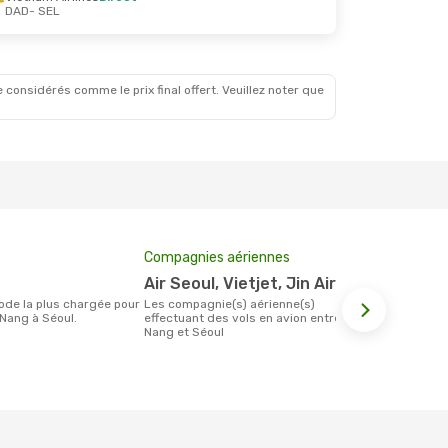
DAD
- SEL
 considérés comme le prix final offert. Veuillez noter que
Compagnies aériennes
Prix moyen 
Air Seoul, Vietjet, Jin Air
167 €
Les compagnie(s) aérienne(s)
Le prix moyen d'un billet Da Nang Séoul
Nang à Séoul.
effectuant des vols en avion entre Da
est d´environ
Nang et Séoul
base des 6 d