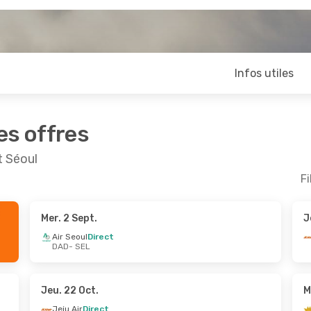
Infos utiles
es offres
t Séoul
Fi
Mer. 2 Sept.
J
oût
- Mer. 26 Août
Jeu. 22 Oct.
- Jeu. 29 
Air Seoul
Direct
DAD
- SEL
Direct
Jeju Air
Direct
L
DAD
- SEL
Direct
Vietnam Airlines
Direct
D
SEL
- DAD
Jeu. 22 Oct.
M
Jeju Air
Direct