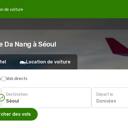
on de voiture
e Da Nang à Séoul
tel
Location de voiture
s
Vols directs
Destination
Départ le
Données
cher des vols