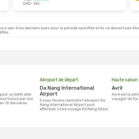
DAD
- SEL
rs des trois derniers jours pour la période spécifiée et ils ne doivent pas être
ifiés.
Aéroport de départ
Haute saison
Da Nang International
avril
Airport
avril est la période la plus chargée pour
oul trouvé par nos
voyager de Da 
Il vous faudra rejoindre l'aéroport Da
des 72 dernières
Nang International Airport pour
effectuer votre voyage Da Nang Séoul.