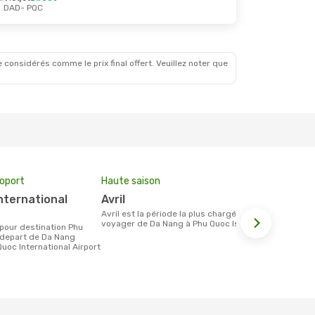
DAD
- PQC
 considérés comme le prix final offert. Veuillez noter que
roport
Haute saison
Compagnie
avril
Vietjet
avril est la période la plus chargée pour
Les compagnie(s) aérienne(s)
voyager de Da Nang à Phu Quoc Island.
effectuant d
Nang et Phu
 depart de Da Nang
Quoc International Airport