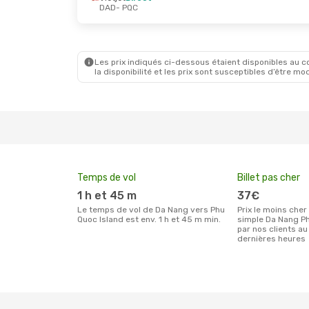
DAD
- PQC
Les prix indiqués ci-dessous étaient disponibles au cou
la disponibilité et les prix sont susceptibles d’être mod
Temps de vol
Billet pas cher
1 h et 45 m
37€
Le temps de vol de Da Nang vers Phu
Prix le moins cher pour un billet aller
Quoc Island est env. 1 h et 45 m min.
simple Da Nang Ph
par nos clients au
dernières heures