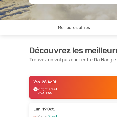
Meilleures offres
Découvrez les meilleur
Trouvez un vol pas cher entre Da Nang e
Ven. 28 Août
Sam. 24 Oct.
- Dim. 25 Oct.
Ven. 18 Se
Vietjet
Direct
DAD
- PQC
Vietjet
Direct
Vietjet
Di
DAD
- PQC
DAD
- PQ
Vietjet
Direct
Vietjet
Di
PQC
- DAD
PQC
- DA
Lun. 19 Oct.
Vietjet
Direct