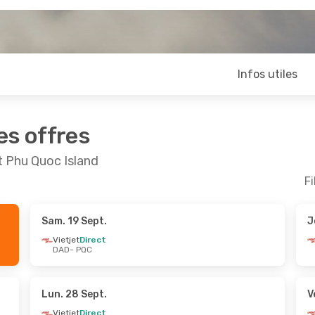
Infos utiles
es offres
t Phu Quoc Island
Fi
Sam. 19 Sept.
J
pt.
- Ven. 25 Sept.
Jeu. 3 Sept.
- Jeu. 10 
Vietjet
Direct
DAD
- PQC
rect
Vietjet
Direct
C
DAD
- PQC
rect
Vietjet
Direct
D
PQC
- DAD
Lun. 28 Sept.
V
Vietjet
Direct