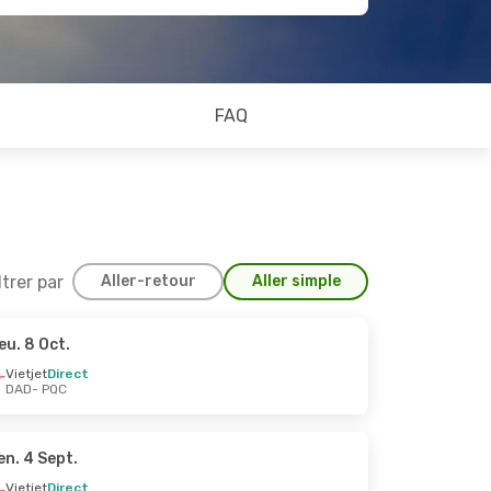
FAQ
ltrer par
Aller-retour
Aller simple
eu. 8 Oct.
Sept.
Vietjet
Direct
DAD
- PQC
en. 4 Sept.
Vietjet
Direct