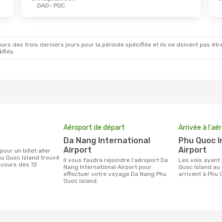
DAD
- PQC
rs des trois derniers jours pour la période spécifiée et ils ne doivent pas être
ifiés.
Aéroport de départ
Arrivée à l'aé
Da Nang International
Phu Quoc International
Airport
Airport
u Quoc Island trouvé
Il vous faudra rejoindre l'aéroport Da
Les vols ayant pour destination Phu
 cours des 72
Nang International Airport pour
Quoc Island au
effectuer votre voyage Da Nang Phu
arrivent à Phu 
Quoc Island.