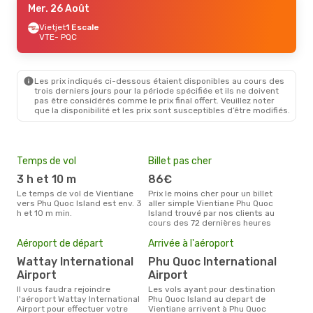
Mer. 26 Août
Vietjet
1 Escale
VTE
- PQC
Les prix indiqués ci-dessous étaient disponibles au cours des
trois derniers jours pour la période spécifiée et ils ne doivent
pas être considérés comme le prix final offert. Veuillez noter
que la disponibilité et les prix sont susceptibles d’être modifiés.
Temps de vol
Billet pas cher
Hau
3 h et 10 m
86€
av
Le temps de vol de Vientiane
Prix le moins cher pour un billet
avril est la période la plus
vers Phu Quoc Island est env. 3
aller simple Vientiane Phu Quoc
cha
h et 10 m min.
Island trouvé par nos clients au
Vien
cours des 72 dernières heures
Mei
Aéroport de départ
Arrivée à l'aéroport
eff
rés
Wattay International
Phu Quoc International
Airport
Airport
ju
Il vous faudra rejoindre
Les vols ayant pour destination
Selon les dernières données,
l'aéroport Wattay International
Phu Quoc Island au depart de
juil
Airport pour effectuer votre
Vientiane arrivent à Phu Quoc
usit